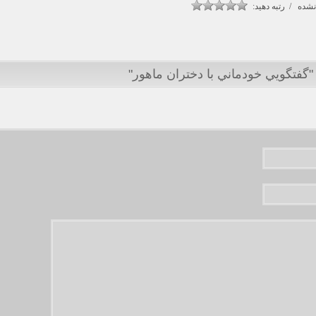
شده / رتبه دهید:
"گفتگويي خودماني با دختران ماهور"