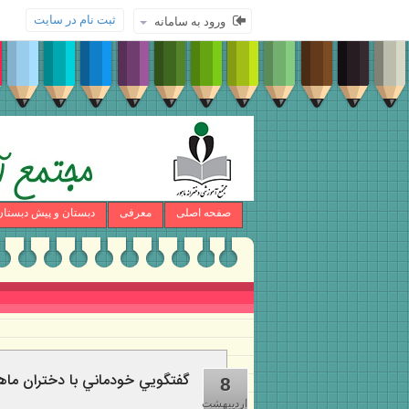
ثبت نام در سایت
ورود به سامانه
صفحه اصلی
معرفی
دبستان و پیش دبستان
گفتگويي خودماني با دختران ماه
8
اردیبهشت